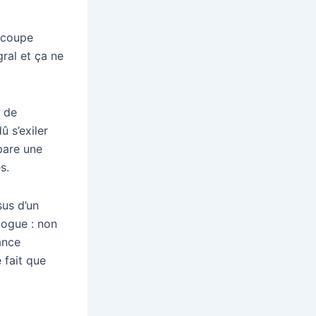
e coupe
ral et ça ne
s de
û s’exiler
pare une
s.
sus d’un
logue : non
ance
e fait que