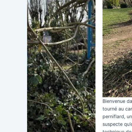
Bienvenue dan
tourné au ca
perniflard, u
suspecte qu’e
technique de 