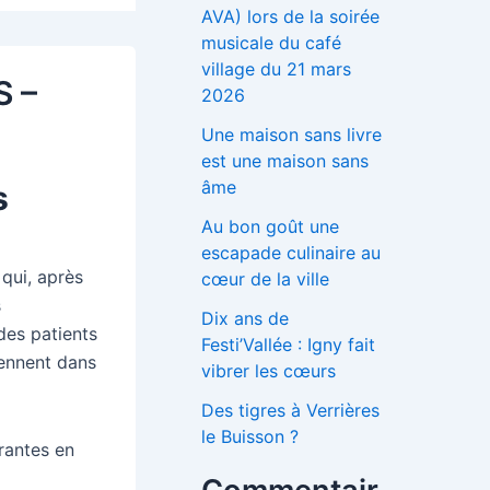
AVA) lors de la soirée
musicale du café
village du 21 mars
S –
2026
Une maison sans livre
est une maison sans
âme
s
Au bon goût une
escapade culinaire au
 qui, après
cœur de la ville
s
Dix ans de
des patients
Festi’Vallée : Igny fait
iennent dans
vibrer les cœurs
Des tigres à Verrières
le Buisson ?
rantes en