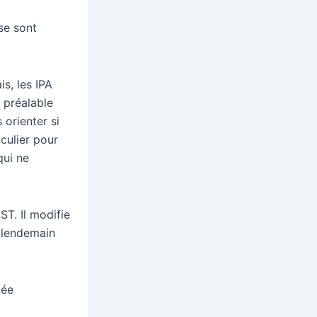
se sont
s, les IPA
 préalable
 orienter si
iculier pour
qui ne
ST. Il modifie
e lendemain
xée