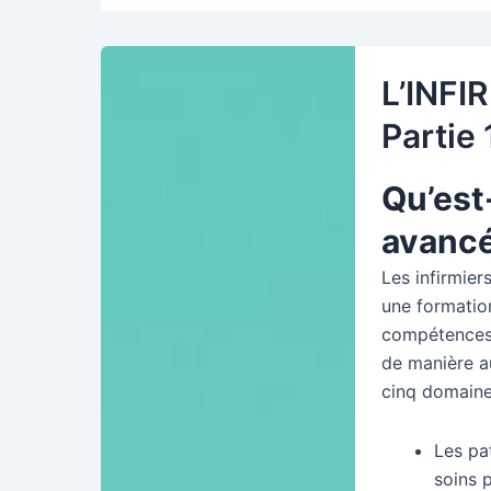
L’INFI
Partie 
Qu’est
avancé
Les infirmier
une formatio
compétences 
de manière a
cinq domaine
Les pa
soins p