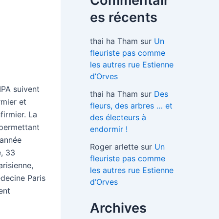
Commentair
es récents
thai ha Tham
sur
Un
fleuriste pas comme
les autres rue Estienne
d’Orves
IPA suivent
thai ha Tham
sur
Des
rmier et
fleurs, des arbres … et
firmier. La
des électeurs à
 permettant
endormir !
 année
Roger arlette
sur
Un
e, 33
fleuriste pas comme
risienne,
les autres rue Estienne
édecine Paris
d’Orves
ent
Archives