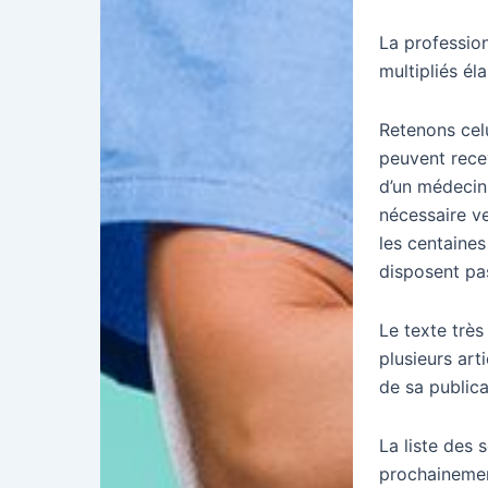
La profession
multipliés él
Retenons celu
peuvent recev
d’un médecin.
nécessaire ve
les centaines
disposent pa
Le texte très
plusieurs art
de sa publica
La liste des 
prochainemen