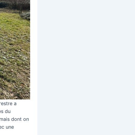
restre a
es du
 mais dont on
vec une