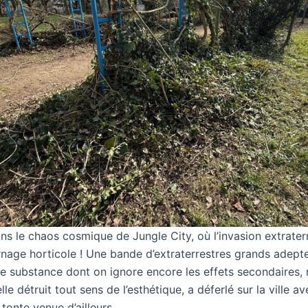
s le chaos cosmique de Jungle City, où l’invasion extrater
rnage horticole ! Une bande d’extraterrestres grands adept
ne substance dont on ignore encore les effets secondaires,
lle détruit tout sens de l’esthétique, a déferlé sur la ville a
tonte venue d’ailleurs.