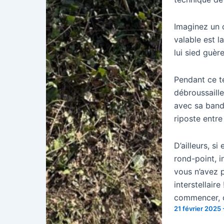
Imaginez un c
valable est l
lui sied guère
Pendant ce t
débroussaille
avec sa bande
riposte entr
D’ailleurs, s
rond-point, i
vous n’avez p
interstellaire
commencer, ce
21 février 2025