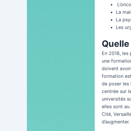
L’onco
La mala
La psyc
Les ur
Quelle
En 2018, les 
une formation
doivent avoir
formation es
de poser les
centrée sur l
universités s
elles sont au
Cité, Versail
d’augmenter.