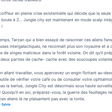
oiffeur en pleine crise existentielle qui décide que la seul
a boule à Z… Jungle city est maintenant en mode scalp intég
 !
emps, Tarzan qui a bien essayé de raisonner ces aliens fan
uses intergalactiques, ne reconnait plus son royaume et a d
 de singes malicieux dans la forêt voisine. On dit qu’il pré
e deux parties de cache- cache avec des soucoupes volante
i en allant travailler, vous apercevez un engin flottant au-des
nutile de vérifier votre café ou de consulter votre ophtalmo
as la berlue, Jungle City est désormais sous haute surveill
 ! Quoiqu’il en soi, préparez-vous, la guerre des feuillages n
s aliens là ne plaisantent pas avec la tonte.
-
Sylvia