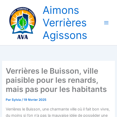
Aller
Aimons
au
contenu
Verrières
Agissons
Verrières le Buisson, ville
paisible pour les renards,
mais pas pour les habitants
Par
Sylvia
/
19 février 2025
Verrières le Buisson, une charmante ville où il fait bon vivre,
du moins si l’on n’a pas la mauvaise idée de posséder une