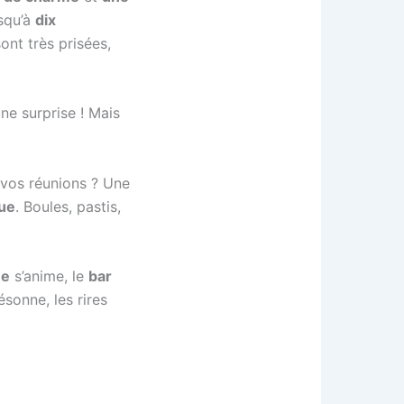
usqu’à
dix
ont très prisées,
une surprise ! Mais
 vos réunions ? Une
que
. Boules, pastis,
ée
s’anime, le
bar
ésonne, les rires