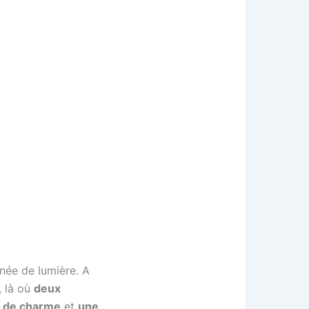
gnée de lumière. A
, là où
deux
n de charme
et
une