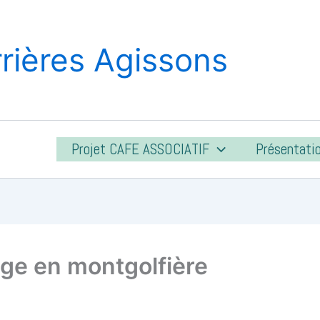
rières Agissons
Projet CAFE ASSOCIATIF
Présentati
age en montgolfière