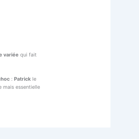
e variée
qui fait
choc
:
Patrick
le
e mais essentielle