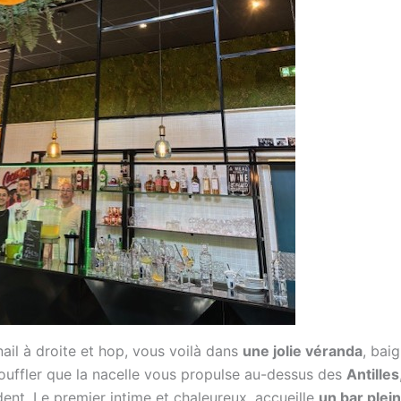
il à droite et hop, vous voilà dans
une jolie véranda
, bai
ouffler que la nacelle vous propulse au-dessus des
Antilles
ent. Le premier intime et chaleureux, accueille
un bar plei